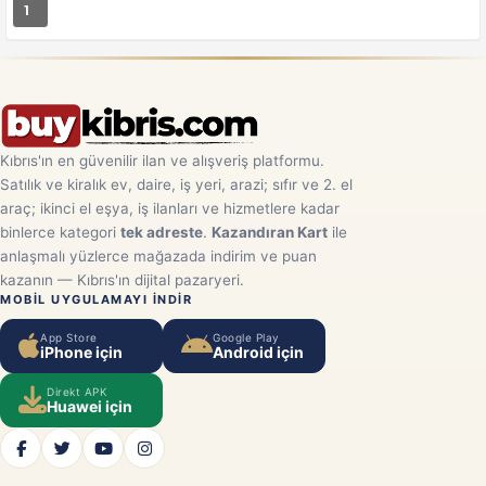
1
Kıbrıs'ın en güvenilir ilan ve alışveriş platformu.
Satılık ve kiralık ev, daire, iş yeri, arazi; sıfır ve 2. el
araç; ikinci el eşya, iş ilanları ve hizmetlere kadar
binlerce kategori
tek adreste
.
Kazandıran Kart
ile
anlaşmalı yüzlerce mağazada indirim ve puan
kazanın — Kıbrıs'ın dijital pazaryeri.
MOBIL UYGULAMAYI INDIR
App Store
Google Play
iPhone için
Android için
Direkt APK
Huawei için