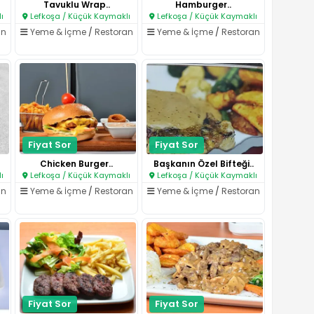
Tavuklu Wrap..
Hamburger..
ı
Lefkoşa / Küçük Kaymaklı
Lefkoşa / Küçük Kaymaklı
an
Yeme & İçme
/
Restoran
Yeme & İçme
/
Restoran
Fiyat Sor
Fiyat Sor
Chicken Burger..
Başkanın Özel Bifteği..
ı
Lefkoşa / Küçük Kaymaklı
Lefkoşa / Küçük Kaymaklı
an
Yeme & İçme
/
Restoran
Yeme & İçme
/
Restoran
Fiyat Sor
Fiyat Sor