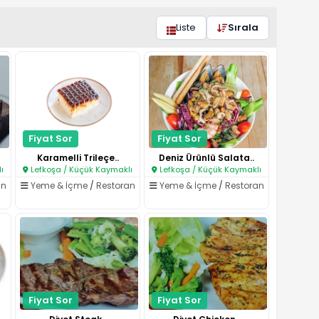
Liste
Sırala
Fiyat Sor
Fiyat Sor
Karamelli Trileçe..
Deniz Ürünlü Salata..
ı
Lefkoşa / Küçük Kaymaklı
Lefkoşa / Küçük Kaymaklı
an
Yeme & İçme
/
Restoran
Yeme & İçme
/
Restoran
Fiyat Sor
Fiyat Sor