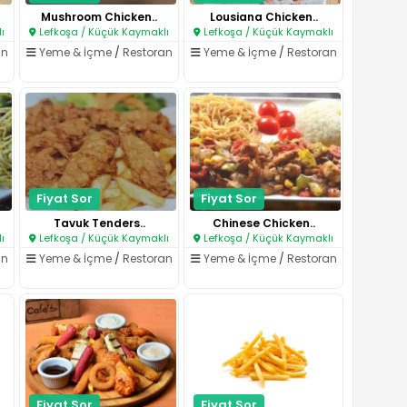
Mushroom Chicken..
Lousiana Chicken..
ı
Lefkoşa / Küçük Kaymaklı
Lefkoşa / Küçük Kaymaklı
an
Yeme & İçme
/
Restoran
Yeme & İçme
/
Restoran
Fiyat Sor
Fiyat Sor
Tavuk Tenders..
Chinese Chicken..
ı
Lefkoşa / Küçük Kaymaklı
Lefkoşa / Küçük Kaymaklı
an
Yeme & İçme
/
Restoran
Yeme & İçme
/
Restoran
Fiyat Sor
Fiyat Sor