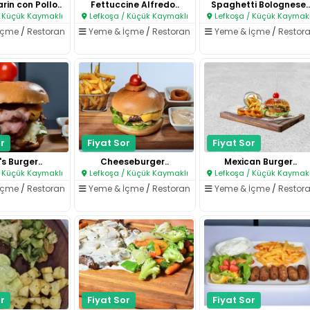
rin con Pollo..
Fettuccine Alfredo..
Spaghetti Bolognese..
 Küçük Kaymaklı
Lefkoşa / Küçük Kaymaklı
Lefkoşa / Küçük Kaymakl
İçme
/
Restoran
Yeme & İçme
/
Restoran
Yeme & İçme
/
Restor
r
Fiyat Sor
Fiyat Sor
s Burger..
Cheeseburger..
Mexican Burger..
 Küçük Kaymaklı
Lefkoşa / Küçük Kaymaklı
Lefkoşa / Küçük Kaymakl
İçme
/
Restoran
Yeme & İçme
/
Restoran
Yeme & İçme
/
Restor
r
Fiyat Sor
Fiyat Sor