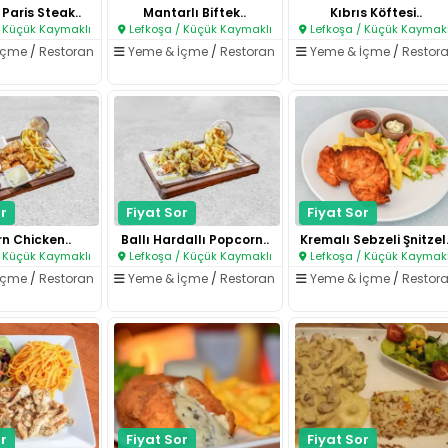
Paris Steak..
Mantarlı Biftek..
Kıbrıs Köftesi..
 Küçük Kaymaklı
Lefkoşa / Küçük Kaymaklı
Lefkoşa / Küçük Kaymakl
İçme
/
Restoran
Yeme & İçme
/
Restoran
Yeme & İçme
/
Restor
r
Fiyat Sor
Fiyat Sor
n Chicken..
Ballı Hardallı Popcorn..
Kremalı Sebzeli Şnitzel.
 Küçük Kaymaklı
Lefkoşa / Küçük Kaymaklı
Lefkoşa / Küçük Kaymakl
İçme
/
Restoran
Yeme & İçme
/
Restoran
Yeme & İçme
/
Restor
r
Fiyat Sor
Fiyat Sor