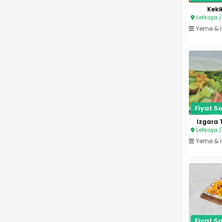
Kekik
Lefkoşa /
Yeme & 
Fiyat So
Izgara 
Lefkoşa /
Yeme & 
Fiyat So