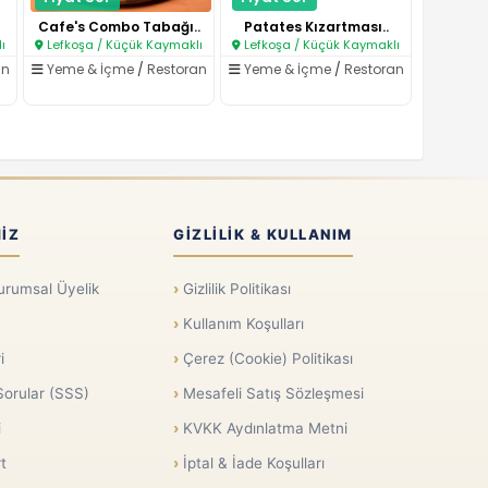
Cafe's Combo Tabağı..
Patates Kızartması..
ı
Lefkoşa / Küçük Kaymaklı
Lefkoşa / Küçük Kaymaklı
an
Yeme & İçme
/
Restoran
Yeme & İçme
/
Restoran
IZ
GIZLILIK & KULLANIM
urumsal Üyelik
Gizlilik Politikası
Kullanım Koşulları
i
Çerez (Cookie) Politikası
Sorular (SSS)
Mesafeli Satış Sözleşmesi
i
KVKK Aydınlatma Metni
t
İptal & İade Koşulları