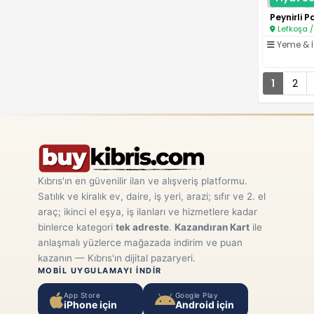
Lefkoşa /
Yeme & 
1
2
Kıbrıs'ın en güvenilir ilan ve alışveriş platformu.
Satılık ve kiralık ev, daire, iş yeri, arazi; sıfır ve 2. el
araç; ikinci el eşya, iş ilanları ve hizmetlere kadar
binlerce kategori
tek adreste
.
Kazandıran Kart
ile
anlaşmalı yüzlerce mağazada indirim ve puan
kazanın — Kıbrıs'ın dijital pazaryeri.
MOBIL UYGULAMAYI INDIR
App Store
Google Play
iPhone için
Android için