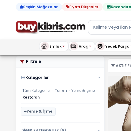
Seçkin Mağazalar
Fiyatı Düşenler
Kazandıra
Emlak
Araç
Yedek Parça
Turizm Restoran ilanları, 
Filtrele
AKTIF FI
Kategoriler
›
Tüm Kategoriler
›
Turizm
›
Yeme & İçme
›
Restoran
Yeme & İçme
DİĞER KATEGORİLER (6)
›