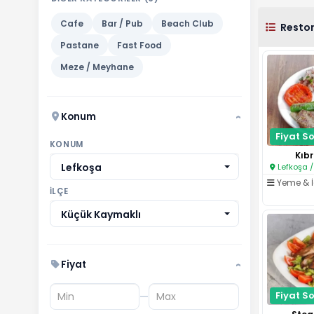
Cafe
Bar / Pub
Beach Club
Resto
Pastane
Fast Food
Meze / Meyhane
Konum
›
Fiyat So
KONUM
Kıbr
Lefkoşa
Lefkoşa /
Yeme & 
İLÇE
Küçük Kaymaklı
Fiyat
›
Fiyat So
—