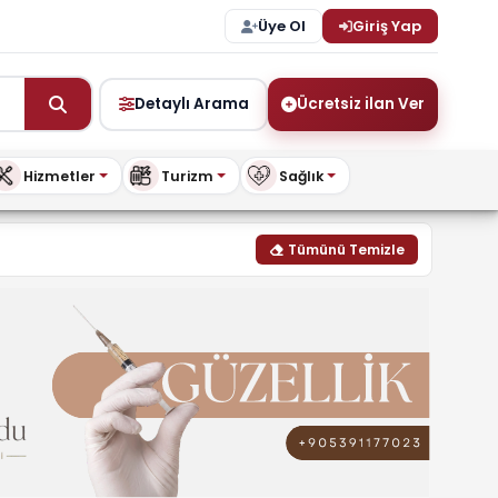
Üye Ol
Giriş Yap
Detaylı Arama
Ücretsiz ilan Ver
Hizmetler
Turizm
Sağlık
ykibris.com
Tümünü Temizle