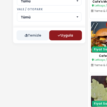
Tümü
Cafe's Ma
Lefkoşa /
VALE / OTOPARK
Yeme & 
Tümü
Temizle
Uygula
Fiyat So
Cafe'
Lefkoşa /
Yeme & 
Fiyat So