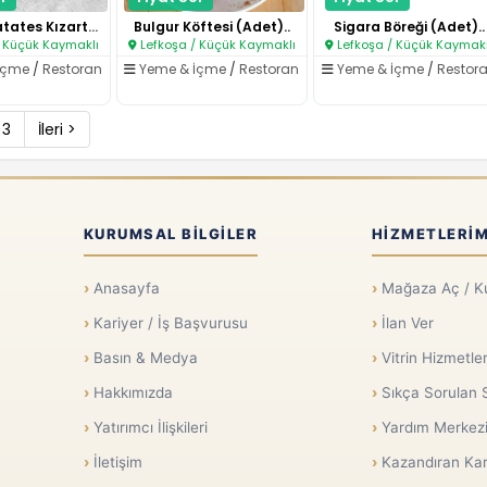
Peynirli Patates Kızartması..
Bulgur Köftesi (Adet)..
Sigara Böreği (Adet)..
 Küçük Kaymaklı
Lefkoşa / Küçük Kaymaklı
Lefkoşa / Küçük Kaymakl
İçme
/
Restoran
Yeme & İçme
/
Restoran
Yeme & İçme
/
Restor
3
İleri >
KURUMSAL BILGILER
HIZMETLERIM
Anasayfa
Mağaza Aç / K
Kariyer / İş Başvurusu
İlan Ver
Basın & Medya
Vitrin Hizmetler
Hakkımızda
Sıkça Sorulan 
Yatırımcı İlişkileri
Yardım Merkez
İletişim
Kazandıran Kar