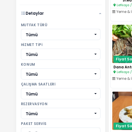
Stea
Lefkoşa /
Yeme & 
Detaylar
›
MUTFAK TÜRÜ
Tümü
HIZMET TIPI
Tümü
Fiyat So
KONUM
Lefkoşa /
Tümü
Yeme & 
ÇALIŞMA SAATLERI
Tümü
REZERVASYON
Tümü
PAKET SERVIS
Fiyat So