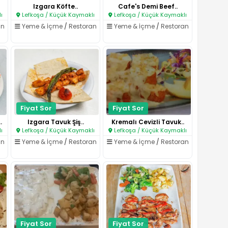
Izgara Köfte..
Cafe's Demi Beef..
ı
Lefkoşa / Küçük Kaymaklı
Lefkoşa / Küçük Kaymaklı
an
Yeme & İçme
/
Restoran
Yeme & İçme
/
Restoran
Fiyat Sor
Fiyat Sor
.
Izgara Tavuk Şiş..
Kremalı Cevizli Tavuk..
ı
Lefkoşa / Küçük Kaymaklı
Lefkoşa / Küçük Kaymaklı
an
Yeme & İçme
/
Restoran
Yeme & İçme
/
Restoran
Fiyat Sor
Fiyat Sor