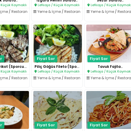
k Salata..
Izgara Hellim Salata..
Sezar Salata..
 Küçük Kaymaklı
Lefkoşa / Küçük Kaymaklı
Lefkoşa / Küçük Kaymakl
İçme
/
Restoran
Yeme & İçme
/
Restoran
Yeme & İçme
/
Restor
r
Fiyat Sor
Fiyat Sor
Dana Antrikot (Sporcu Menüsü)..
Piliç Göğüs Fileto (Sporcu Men..
Tavuk Fajita..
 Küçük Kaymaklı
Lefkoşa / Küçük Kaymaklı
Lefkoşa / Küçük Kaymakl
İçme
/
Restoran
Yeme & İçme
/
Restoran
Yeme & İçme
/
Restor
r
Fiyat Sor
Fiyat Sor