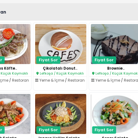
ran
r
Fiyat Sor
Fiyat Sor
ıs Köfte..
Çikolatalı Donut..
Brownie..
 Küçük Kaymaklı
Lefkoşa / Küçük Kaymaklı
Lefkoşa / Küçük Kaymakl
İçme
/
Restoran
Yeme & İçme
/
Restoran
Yeme & İçme
/
Restor
r
Fiyat Sor
Fiyat Sor