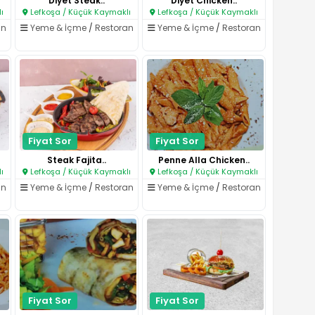
Diyet Steak..
Diyet Chicken..
ı
Lefkoşa / Küçük Kaymaklı
Lefkoşa / Küçük Kaymaklı
an
Yeme & İçme
/
Restoran
Yeme & İçme
/
Restoran
Fiyat Sor
Fiyat Sor
Steak Fajita..
Penne Alla Chicken..
ı
Lefkoşa / Küçük Kaymaklı
Lefkoşa / Küçük Kaymaklı
an
Yeme & İçme
/
Restoran
Yeme & İçme
/
Restoran
Fiyat Sor
Fiyat Sor