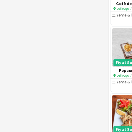
Café de 
Lefkoşa /
Yeme & 
Fiyat So
Popcor
Lefkoşa /
Yeme & 
Fiyat So