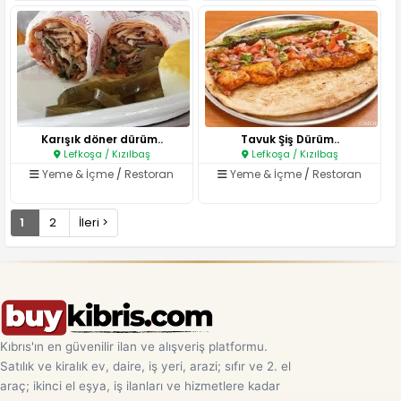
Karışık döner dürüm..
Tavuk Şiş Dürüm..
Lefkoşa / Kızılbaş
Lefkoşa / Kızılbaş
Yeme & İçme
/
Restoran
Yeme & İçme
/
Restoran
1
2
İleri >
Kıbrıs'ın en güvenilir ilan ve alışveriş platformu.
Satılık ve kiralık ev, daire, iş yeri, arazi; sıfır ve 2. el
araç; ikinci el eşya, iş ilanları ve hizmetlere kadar