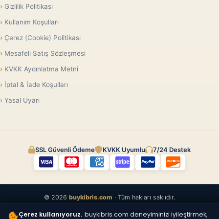
Gizlilik Politikası
Kullanım Koşulları
Çerez (Cookie) Politikası
Mesafeli Satış Sözleşmesi
KVKK Aydınlatma Metni
İptal & İade Koşulları
Yasal Uyarı
SSL Güvenli Ödeme
KVKK Uyumlu
7/24 Destek
© 2026
buykibris.com
· Tüm hakları saklıdır.
Çerez kullanıyoruz.
buykibris.com deneyiminizi iyileştirmek,