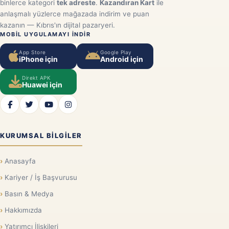
binlerce kategori
tek adreste
.
Kazandıran Kart
ile
anlaşmalı yüzlerce mağazada indirim ve puan
kazanın — Kıbrıs'ın dijital pazaryeri.
MOBIL UYGULAMAYI INDIR
App Store
Google Play
iPhone için
Android için
Direkt APK
Huawei için
KURUMSAL BILGILER
Anasayfa
Kariyer / İş Başvurusu
Basın & Medya
Hakkımızda
Yatırımcı İlişkileri