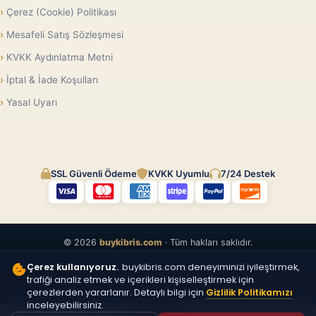
Çerez (Cookie) Politikası
Mesafeli Satış Sözleşmesi
KVKK Aydınlatma Metni
İptal & İade Koşulları
Yasal Uyarı
SSL Güvenli Ödeme
KVKK Uyumlu
7/24 Destek
© 2026
buykibris.com
· Tüm hakları saklıdır.
Çerez kullanıyoruz.
buykibris.com deneyiminizi iyileştirmek,
trafiği analiz etmek ve içerikleri kişiselleştirmek için
çerezlerden yararlanır. Detaylı bilgi için
Gizlilik Politikamızı
inceleyebilirsiniz.