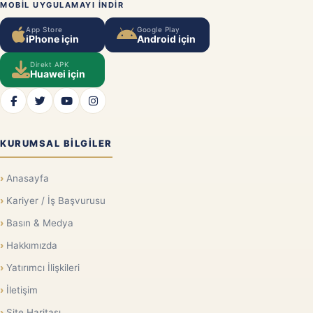
MOBIL UYGULAMAYI INDIR
App Store
Google Play
iPhone için
Android için
Direkt APK
Huawei için
KURUMSAL BILGILER
Anasayfa
Kariyer / İş Başvurusu
Basın & Medya
Hakkımızda
Yatırımcı İlişkileri
İletişim
Site Haritası