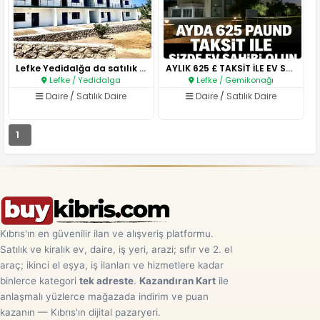
Lefke Yedidalğa da satılık 1+1..
AYLIK 625 £ TAKSİT İLE EV SAHİ..
Lefke / Yedidalga
Lefke / Gemikonağı
Daire
/
Satılık Daire
Daire
/
Satılık Daire
1
Kıbrıs'ın en güvenilir ilan ve alışveriş platformu.
Satılık ve kiralık ev, daire, iş yeri, arazi; sıfır ve 2. el
araç; ikinci el eşya, iş ilanları ve hizmetlere kadar
binlerce kategori
tek adreste
.
Kazandıran Kart
ile
anlaşmalı yüzlerce mağazada indirim ve puan
kazanın — Kıbrıs'ın dijital pazaryeri.