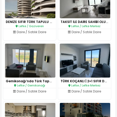
DENİZE SIFIR TÜRK TAPULU DAİRE..
TAKSİT İLE DAİRE SAHİBİ OLUN ..
Lefke / Gaziveren
Lefke / Lefke Merkez
Daire
/
Satılık Daire
Daire
/
Satılık Daire
Gemikonağı’nda Türk Tapulu SAT..
TÜRK KOÇANLI | 2+1 SIFIR DAİR..
Lefke / Gemikonağı
Lefke / Lefke Merkez
Daire
/
Satılık Daire
Daire
/
Satılık Daire