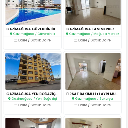
GAZİMAĞUSA GÜVERCİNLİK 2+1 SAT..
GAZİMAĞUSA TAM MERKEZDE KAÇIRI..
Gazimağusa / Güvercinlik
Gazimağusa / Mağusa Merkez
Daire
/
Satılık Daire
Daire
/
Satılık Daire
GAZİMAĞUSA YENİBOĞAZİÇİ 3+1 FU..
FIRSAT BAKIMLI 1+1 AYRI MUTFAK..
Gazimağusa / Yeni Boğaziçi
Gazimağusa / Sakarya
Daire
/
Satılık Daire
Daire
/
Satılık Daire