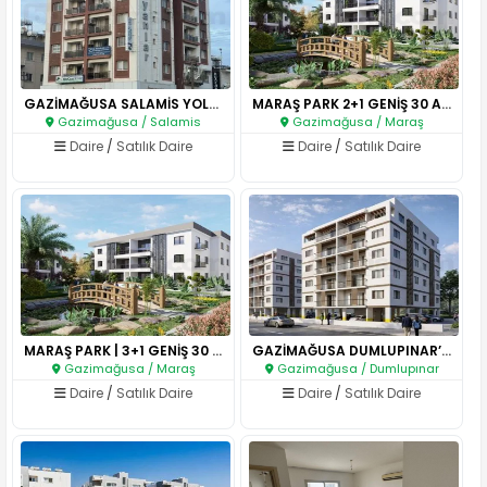
GAZİMAĞUSA SALAMİS YOLU ÜZERİN..
MARAŞ PARK 2+1 GENİŞ 30 AY FAİ..
Gazimağusa / Salamis
Gazimağusa / Maraş
Daire
/
Satılık Daire
Daire
/
Satılık Daire
MARAŞ PARK | 3+1 GENİŞ 30 AY F..
GAZİMAĞUSA DUMLUPINAR’DA MODER..
Gazimağusa / Maraş
Gazimağusa / Dumlupınar
Daire
/
Satılık Daire
Daire
/
Satılık Daire