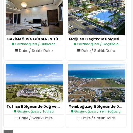
GAZİMAĞUSA GÜLSEREN TÜRK KOÇAN..
Mağusa Geçitkale Bölgesinde si..
Gazimağusa / Gülseren
Gazimağusa / Geçitkale
Daire
/
Satılık Daire
Daire
/
Satılık Daire
Tatlısu Bölgesinde Dağ ve Deni..
Yeniboğaziçi Bölgesinde Denize..
Gazimağusa / Tatlısu
Gazimağusa / Yeni Boğaziçi
Daire
/
Satılık Daire
Daire
/
Satılık Daire