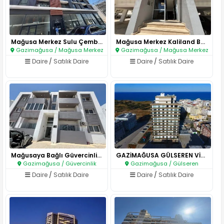
Mağusa Merkez Sulu Çember Yanı..
Mağusa Merkez Kaliland Bölgesi..
Gazimağusa / Mağusa Merkez
Gazimağusa / Mağusa Merkez
Daire
/
Satılık Daire
Daire
/
Satılık Daire
Mağusaya Bağlı Güvercinlik Böl..
GAZİMAĞUSA GÜLSEREN VİA PARK 1..
Gazimağusa / Güvercinlik
Gazimağusa / Gülseren
Daire
/
Satılık Daire
Daire
/
Satılık Daire