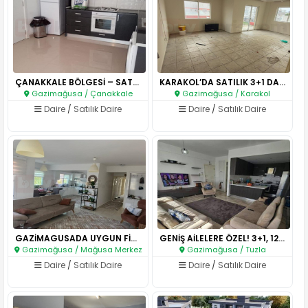
ÇANAKKALE BÖLGESİ – SATILIK 2+..
KARAKOL’DA SATILIK 3+1 DAİRE –..
Gazimağusa / Çanakkale
Gazimağusa / Karakol
Daire
/
Satılık Daire
Daire
/
Satılık Daire
GAZİMAGUSADA UYGUN FİYATLI GEN..
GENİŞ AİLELERE ÖZEL! 3+1, 125M..
Gazimağusa / Mağusa Merkez
Gazimağusa / Tuzla
Daire
/
Satılık Daire
Daire
/
Satılık Daire