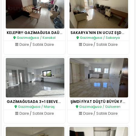
KELEPİR!! GAZİMAĞUSA DAÜ KARŞI..
SAKARYA'NIN EN UCUZ EŞDEĞER TA..
Gazimağusa / Karakol
Gazimağusa / Sakarya
Daire
/
Satılık Daire
Daire
/
Satılık Daire
GAZİMAĞUSADA 3+1 EBEVEYN BANYO..
ŞİMDİ FİYAT DÜŞTÜ BÜYÜK FIRSAT..
Gazimağusa / Maraş
Gazimağusa / Gülseren
Daire
/
Satılık Daire
Daire
/
Satılık Daire