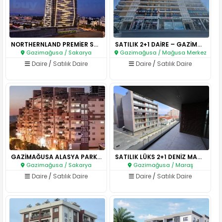
NORTHERNLAND PREMİER SATILIK T..
SATILIK 2+1 DAİRE – GAZİMAĞUSA..
Gazimağusa / Sakarya
Gazimağusa / Mağusa Merkez
Daire
/
Satılık Daire
Daire
/
Satılık Daire
GAZİMAĞUSA ALASYA PARK SİTESİ’..
SATILIK LÜKS 2+1 DENİZ MANZARA..
Gazimağusa / Sakarya
Gazimağusa / Maraş
Daire
/
Satılık Daire
Daire
/
Satılık Daire