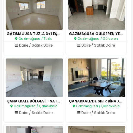
GAZİMAĞUSA TUZLA 3+1 EŞYASIZ S..
GAZİMAĞUSA GÜLSEREN YENİ 2+1 T..
Gazimağusa / Tuzla
Gazimağusa / Gülseren
Daire
/
Satılık Daire
Daire
/
Satılık Daire
ÇANAKKALE BÖLGESİ – SATILIK 2+..
ÇANAKKALE’DE SIFIR BİNADA, EN ..
Gazimağusa / Çanakkale
Gazimağusa / Çanakkale
Daire
/
Satılık Daire
Daire
/
Satılık Daire