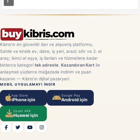
1
Kıbrıs'ın en güvenilir ilan ve alışveriş platformu.
Satılık ve kiralık ev, daire, iş yeri, arazi; sıfır ve 2. el
araç; ikinci el eşya, iş ilanları ve hizmetlere kadar
binlerce kategori
tek adreste
.
Kazandıran Kart
ile
anlaşmalı yüzlerce mağazada indirim ve puan
kazanın — Kıbrıs'ın dijital pazaryeri.
MOBIL UYGULAMAYI INDIR
App Store
Google Play
iPhone için
Android için
Direkt APK
Huawei için