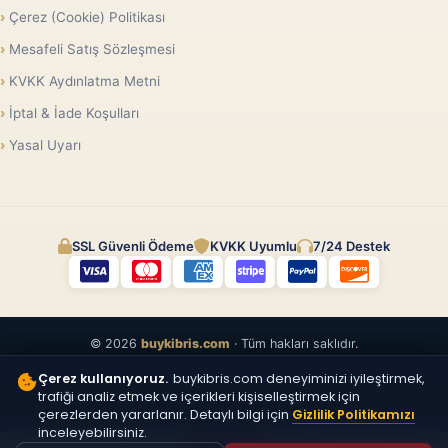
Çerez (Cookie) Politikası
Mesafeli Satış Sözleşmesi
KVKK Aydınlatma Metni
İptal & İade Koşulları
Yasal Uyarı
SSL Güvenli Ödeme
KVKK Uyumlu
7/24 Destek
© 2026
buykibris.com
· Tüm hakları saklıdır.
Çerez kullanıyoruz.
buykibris.com deneyiminizi iyileştirmek,
trafiği analiz etmek ve içerikleri kişiselleştirmek için
çerezlerden yararlanır. Detaylı bilgi için
Gizlilik Politikamızı
inceleyebilirsiniz.