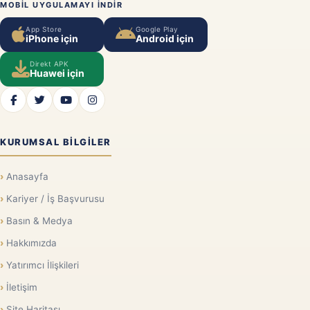
MOBIL UYGULAMAYI INDIR
App Store
Google Play
iPhone için
Android için
Direkt APK
Huawei için
KURUMSAL BILGILER
Anasayfa
Kariyer / İş Başvurusu
Basın & Medya
Hakkımızda
Yatırımcı İlişkileri
İletişim
Site Haritası