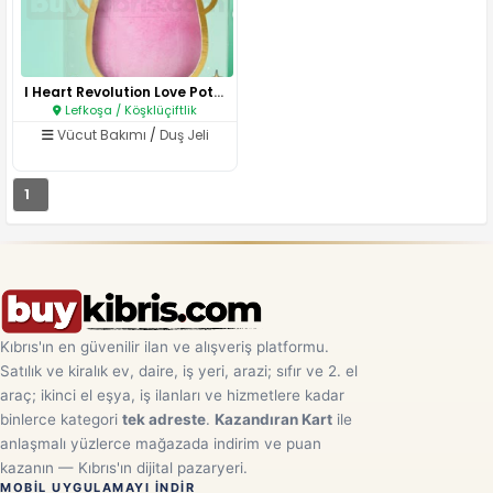
I Heart Revolution Love Potion..
Lefkoşa / Köşklüçiftlik
Vücut Bakımı
/
Duş Jeli
1
Kıbrıs'ın en güvenilir ilan ve alışveriş platformu.
Satılık ve kiralık ev, daire, iş yeri, arazi; sıfır ve 2. el
araç; ikinci el eşya, iş ilanları ve hizmetlere kadar
binlerce kategori
tek adreste
.
Kazandıran Kart
ile
anlaşmalı yüzlerce mağazada indirim ve puan
kazanın — Kıbrıs'ın dijital pazaryeri.
MOBIL UYGULAMAYI INDIR