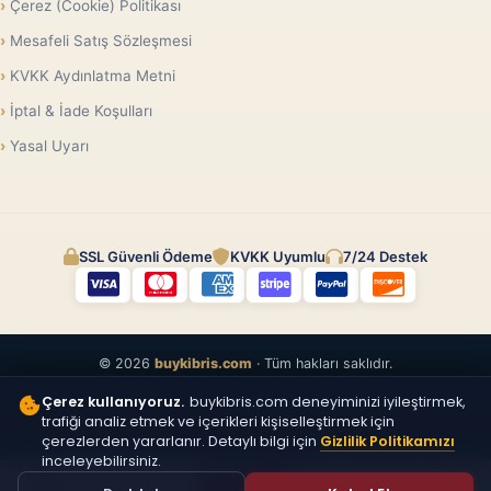
Çerez (Cookie) Politikası
Mesafeli Satış Sözleşmesi
KVKK Aydınlatma Metni
İptal & İade Koşulları
Yasal Uyarı
SSL Güvenli Ödeme
KVKK Uyumlu
7/24 Destek
© 2026
buykibris.com
· Tüm hakları saklıdır.
Çerez kullanıyoruz.
buykibris.com deneyiminizi iyileştirmek,
trafiği analiz etmek ve içerikleri kişiselleştirmek için
çerezlerden yararlanır. Detaylı bilgi için
Gizlilik Politikamızı
inceleyebilirsiniz.
ÜCRETSIZ