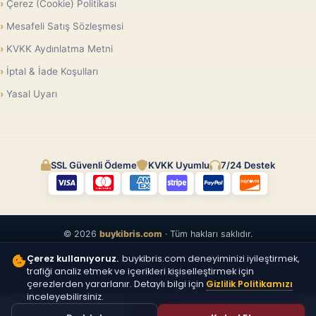
Çerez (Cookie) Politikası
Mesafeli Satış Sözleşmesi
KVKK Aydınlatma Metni
İptal & İade Koşulları
Yasal Uyarı
SSL Güvenli Ödeme
KVKK Uyumlu
7/24 Destek
© 2026
buykibris.com
· Tüm hakları saklıdır.
Çerez kullanıyoruz.
buykibris.com deneyiminizi iyileştirmek,
trafiği analiz etmek ve içerikleri kişiselleştirmek için
çerezlerden yararlanır. Detaylı bilgi için
Gizlilik Politikamızı
inceleyebilirsiniz.
ÜCRETSIZ