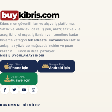
Kıbrıs'ın en güvenilir ilan ve alışveriş platformu.
Satılık ve kiralık ev, daire, iş yeri, arazi; sıfır ve 2. el
araç; ikinci el eşya, iş ilanları ve hizmetlere kadar
binlerce kategori
tek adreste
.
Kazandıran Kart
ile
anlaşmalı yüzlerce mağazada indirim ve puan
kazanın — Kıbrıs'ın dijital pazaryeri.
MOBIL UYGULAMAYI INDIR
App Store
Google Play
iPhone için
Android için
Direkt APK
Huawei için
KURUMSAL BILGILER