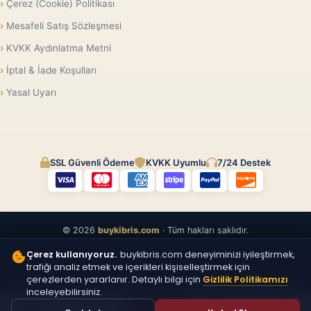
Çerez (Cookie) Politikası
Mesafeli Satış Sözleşmesi
KVKK Aydınlatma Metni
İptal & İade Koşulları
Yasal Uyarı
SSL Güvenli Ödeme
KVKK Uyumlu
7/24 Destek
© 2026
buykibris.com
· Tüm hakları saklıdır.
Çerez kullanıyoruz.
buykibris.com deneyiminizi iyileştirmek,
trafiği analiz etmek ve içerikleri kişiselleştirmek için
çerezlerden yararlanır. Detaylı bilgi için
Gizlilik Politikamızı
inceleyebilirsiniz.
ÜCRETSIZ