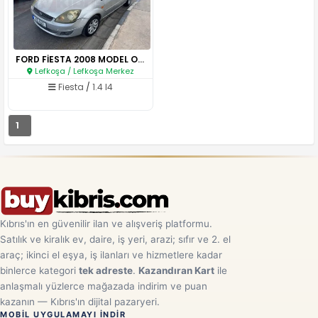
FORD FİESTA 2008 MODEL OTOMATİ..
Lefkoşa / Lefkoşa Merkez
Fiesta
/
1.4 I4
1
Kıbrıs'ın en güvenilir ilan ve alışveriş platformu.
Satılık ve kiralık ev, daire, iş yeri, arazi; sıfır ve 2. el
araç; ikinci el eşya, iş ilanları ve hizmetlere kadar
binlerce kategori
tek adreste
.
Kazandıran Kart
ile
anlaşmalı yüzlerce mağazada indirim ve puan
kazanın — Kıbrıs'ın dijital pazaryeri.
MOBIL UYGULAMAYI INDIR