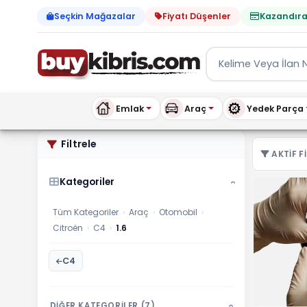
Seçkin Mağazalar
Fiyatı Düşenler
Kazandıra
Emlak
Araç
Yedek Parça
Citroën 1.6 ilanları, fiyat
Filtrele
AKTIF FI
Kategoriler
›
Tüm Kategoriler
›
Araç
›
Otomobil
›
Citroën
›
C4
›
1.6
C4
DİĞER KATEGORİLER (7)
›