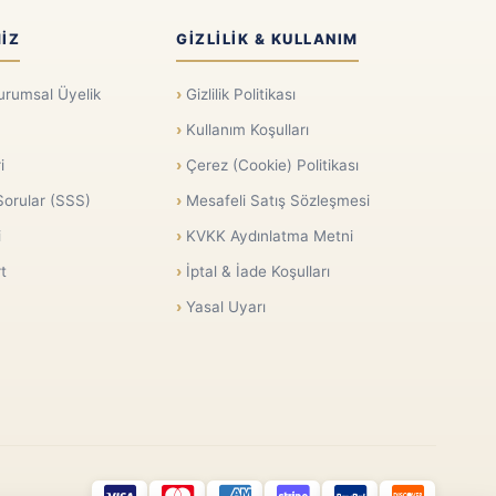
IZ
GIZLILIK & KULLANIM
urumsal Üyelik
Gizlilik Politikası
Kullanım Koşulları
i
Çerez (Cookie) Politikası
Sorular (SSS)
Mesafeli Satış Sözleşmesi
i
KVKK Aydınlatma Metni
t
İptal & İade Koşulları
Yasal Uyarı