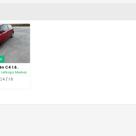
r
ën C4 1.6..
/ Lefkoşa Merkez
C4
/
1.6