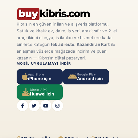
Kıbrıs'ın en güvenilir ilan ve alışveriş platformu.
Satılık ve kiralık ev, daire, iş yeri, arazi; sıfır ve 2. el
araç; ikinci el eşya, iş ilanları ve hizmetlere kadar
binlerce kategori
tek adreste
.
Kazandıran Kart
ile
anlaşmalı yüzlerce mağazada indirim ve puan
kazanın — Kıbrıs'ın dijital pazaryeri.
MOBIL UYGULAMAYI INDIR
App Store
Google Play
iPhone için
Android için
Direkt APK
Huawei için