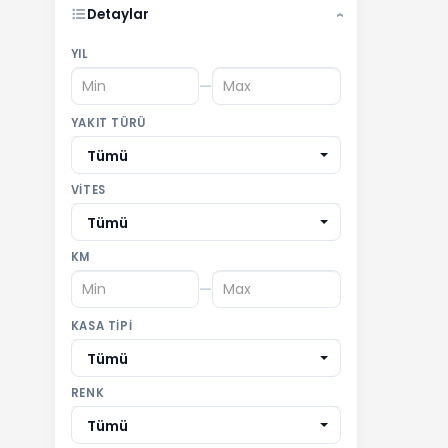
Detaylar
›
YIL
—
YAKIT TÜRÜ
Tümü
VITES
Tümü
KM
—
KASA TIPI
Tümü
RENK
Tümü