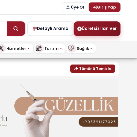
Üye Ol
Giriş Yap
Detaylı Arama
Ücretsiz ilan Ver
Hizmetler
Turizm
Sağlık
s.com
Tümünü Temizle