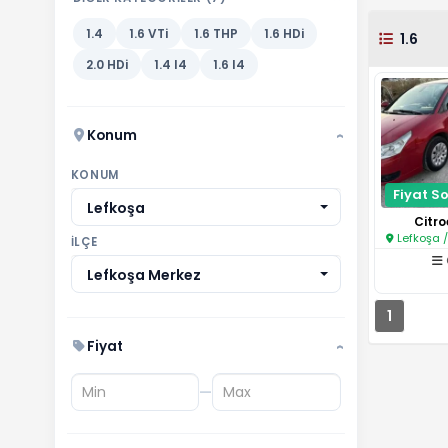
1.4
1.6 VTi
1.6 THP
1.6 HDi
1.6
2.0 HDi
1.4 I4
1.6 I4
Konum
›
KONUM
Fiyat So
Lefkoşa
Citro
Lefkoşa 
İLÇE
Lefkoşa Merkez
1
Fiyat
›
—