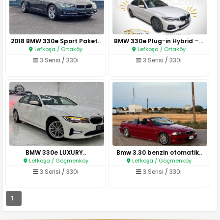
2018 BMW 330e Sport Paket..
BMW 330e Plug-in Hybrid – 202..
Lefkoşa / Ortaköy
Lefkoşa / Ortaköy
3 Serisi
/
330i
3 Serisi
/
330i
BMW 330e LUXURY..
Bmw 3.30 benzin otomatik..
Lefkoşa / Göçmenköy
Lefkoşa / Göçmenköy
3 Serisi
/
330i
3 Serisi
/
330i
1