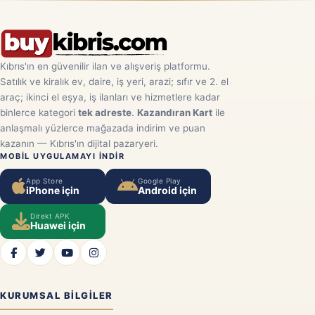
Kıbrıs'ın en güvenilir ilan ve alışveriş platformu.
Satılık ve kiralık ev, daire, iş yeri, arazi; sıfır ve 2. el
araç; ikinci el eşya, iş ilanları ve hizmetlere kadar
binlerce kategori
tek adreste
.
Kazandıran Kart
ile
anlaşmalı yüzlerce mağazada indirim ve puan
kazanın — Kıbrıs'ın dijital pazaryeri.
MOBIL UYGULAMAYI INDIR
App Store
Google Play
iPhone için
Android için
Direkt APK
Huawei için
KURUMSAL BILGILER