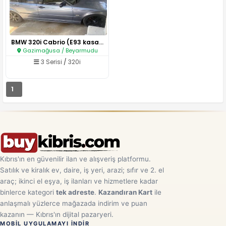
BMW 320i Cabrio (E93 kasa)..
Gazimağusa / Beyarmudu
3 Serisi
/
320i
1
Kıbrıs'ın en güvenilir ilan ve alışveriş platformu.
Satılık ve kiralık ev, daire, iş yeri, arazi; sıfır ve 2. el
araç; ikinci el eşya, iş ilanları ve hizmetlere kadar
binlerce kategori
tek adreste
.
Kazandıran Kart
ile
anlaşmalı yüzlerce mağazada indirim ve puan
kazanın — Kıbrıs'ın dijital pazaryeri.
MOBIL UYGULAMAYI INDIR