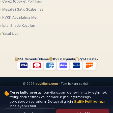
Çerez (Cookie) Politikası
Mesafeli Satış Sözleşmesi
KVKK Aydınlatma Metni
İptal & İade Koşulları
Yasal Uyarı
SSL Güvenli Ödeme
KVKK Uyumlu
7/24 Destek
© 2026
buykibris.com
· Tüm hakları saklıdır.
Çerez kullanıyoruz.
buykibris.com deneyiminizi iyileştirmek,
trafiği analiz etmek ve içerikleri kişiselleştirmek için
çerezlerden yararlanır. Detaylı bilgi için
Gizlilik Politikamızı
inceleyebilirsiniz.
ÜCRETSIZ