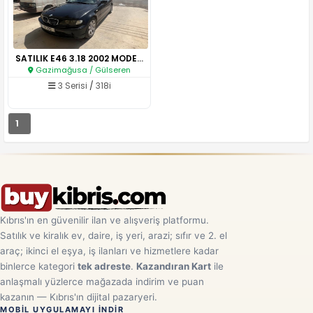
SATILIK E46 3.18 2002 MODEL EN..
Gazimağusa / Gülseren
3 Serisi
/
318i
1
Kıbrıs'ın en güvenilir ilan ve alışveriş platformu.
Satılık ve kiralık ev, daire, iş yeri, arazi; sıfır ve 2. el
araç; ikinci el eşya, iş ilanları ve hizmetlere kadar
binlerce kategori
tek adreste
.
Kazandıran Kart
ile
anlaşmalı yüzlerce mağazada indirim ve puan
kazanın — Kıbrıs'ın dijital pazaryeri.
MOBIL UYGULAMAYI INDIR