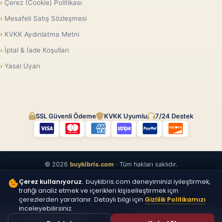
Çerez (Cookie) Politikası
Mesafeli Satış Sözleşmesi
KVKK Aydınlatma Metni
İptal & İade Koşulları
Yasal Uyarı
SSL Güvenli Ödeme
KVKK Uyumlu
7/24 Destek
© 2026
buykibris.com
· Tüm hakları saklıdır.
Çerez kullanıyoruz.
buykibris.com deneyiminizi iyileştirmek,
trafiği analiz etmek ve içerikleri kişiselleştirmek için
çerezlerden yararlanır. Detaylı bilgi için
Gizlilik Politikamızı
inceleyebilirsiniz.
ÜCRETSIZ