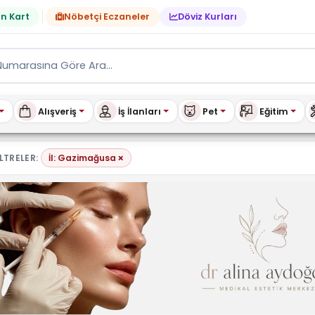
n Kart
Nöbetçi Eczaneler
Döviz Kurları
Alışveriş
İş İlanları
Pet
Eğitim
×
LTRELER:
İl: Gazimağusa