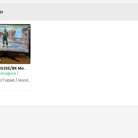
ör
L
Aoc CQ32G2SE/BK Monitor..
imağusa /
r/Tablet
/
Monitör