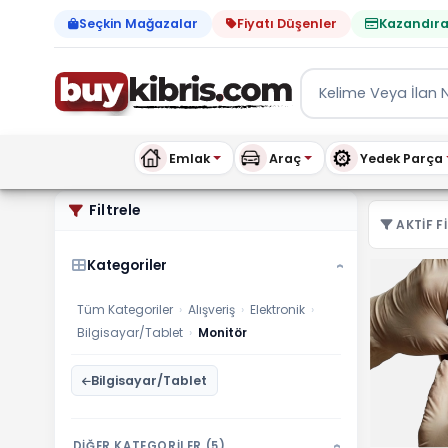
Seçkin Mağazalar
Fiyatı Düşenler
Kazandıra
Emlak
Araç
Yedek Parça
Monitör | buykibris.com
Filtrele
AKTIF FI
Kategoriler
›
Tüm Kategoriler
›
Alışveriş
›
Elektronik
›
Bilgisayar/Tablet
›
Monitör
Bilgisayar/Tablet
DİĞER KATEGORİLER (5)
›