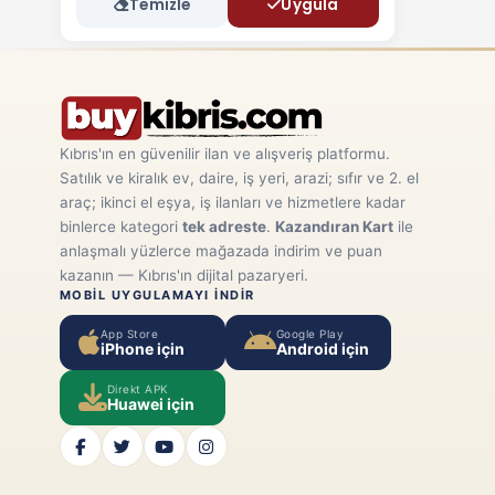
Temizle
Uygula
Kıbrıs'ın en güvenilir ilan ve alışveriş platformu.
Satılık ve kiralık ev, daire, iş yeri, arazi; sıfır ve 2. el
araç; ikinci el eşya, iş ilanları ve hizmetlere kadar
binlerce kategori
tek adreste
.
Kazandıran Kart
ile
anlaşmalı yüzlerce mağazada indirim ve puan
kazanın — Kıbrıs'ın dijital pazaryeri.
MOBIL UYGULAMAYI INDIR
App Store
Google Play
iPhone için
Android için
Direkt APK
Huawei için