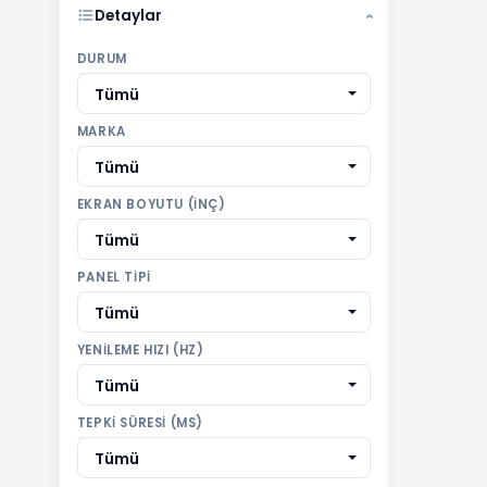
Detaylar
›
DURUM
Tümü
MARKA
Tümü
EKRAN BOYUTU (INÇ)
Tümü
PANEL TIPI
Tümü
YENILEME HIZI (HZ)
Tümü
TEPKI SÜRESI (MS)
Tümü