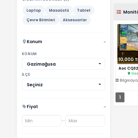
Laptop
Masaüstü
Tablet
Monit
Çevre Birimleri
Aksesuarlar
Konum
›
KONUM
10,000 T
Gazimağusa
Gaz
İLÇE
Bilgisaya
Seçiniz
1
Fiyat
›
—