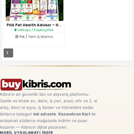
PHA Pet Health Advisor – Hayva..
Lefkoşa / Köşklüçiftlik
Pet
/
Yem & Mama
1
Kıbrıs'ın en güvenilir ilan ve alışveriş platformu.
Satılık ve kiralık ev, daire, iş yeri, arazi; sıfır ve 2. el
araç; ikinci el eşya, iş ilanları ve hizmetlere kadar
binlerce kategori
tek adreste
.
Kazandıran Kart
ile
anlaşmalı yüzlerce mağazada indirim ve puan
kazanın — Kıbrıs'ın dijital pazaryeri.
MOBIL UYGULAMAYI INDIR