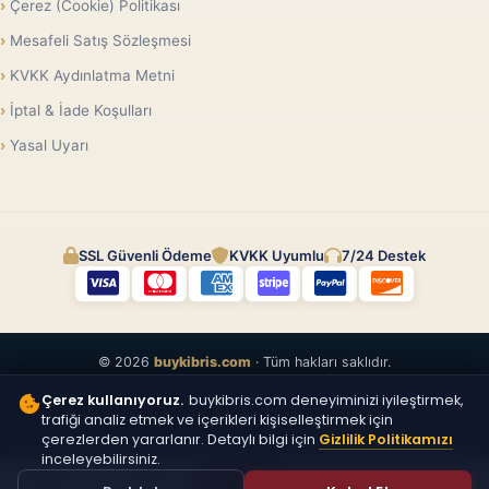
Çerez (Cookie) Politikası
Mesafeli Satış Sözleşmesi
KVKK Aydınlatma Metni
İptal & İade Koşulları
Yasal Uyarı
SSL Güvenli Ödeme
KVKK Uyumlu
7/24 Destek
© 2026
buykibris.com
· Tüm hakları saklıdır.
Çerez kullanıyoruz.
buykibris.com deneyiminizi iyileştirmek,
trafiği analiz etmek ve içerikleri kişiselleştirmek için
çerezlerden yararlanır. Detaylı bilgi için
Gizlilik Politikamızı
inceleyebilirsiniz.
ÜCRETSIZ